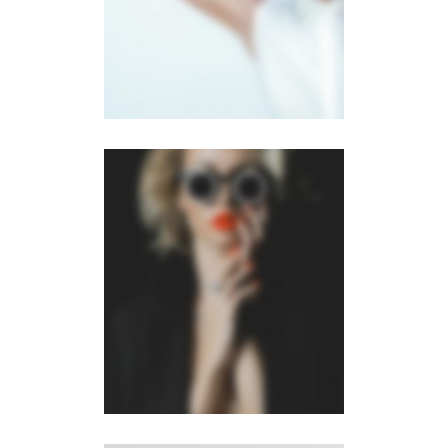
DUAL CAROUSEL
·
PHOTOGRAPHY
Right Floating
Sidebar
PHOTOGRAPHY