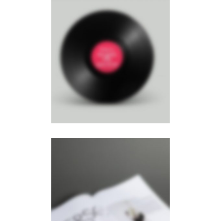
Right Fixed Sidebar
BROCHURES
·
PHOTOGRAPHY
Stacked Sidebar
PHOTOGRAPHY
·
SLIDER
·
WEB