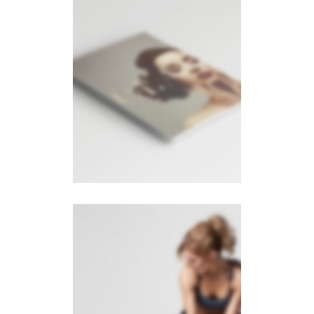
Left Floating
Sidebar
PHOTOGRAPHY
·
VIDEOS
Sidebar Slider