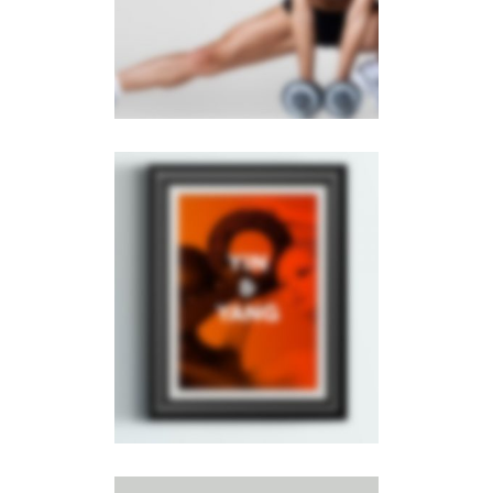
BROCHURES
·
PHOTOGRAPHY
Right Floating
Sidebar
PHOTOGRAPHY