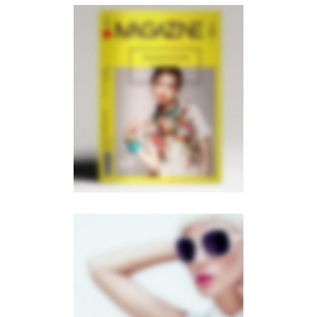
Page Builder V6
BROCHURES
·
MOBILE
·
PHOTOGRAPHY
Carousel Gallery