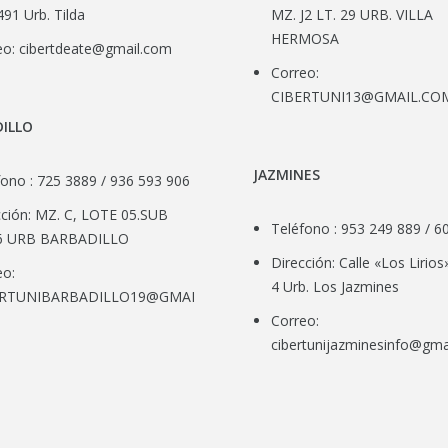
ción: Av. Metropolitana N°
Dirección: AV. CANTO GR
91 Urb. Tilda
MZ. J2 LT. 29 URB. VILLA
HERMOSA
eo:
cibertdeate@gmail.com
Correo:
CIBERTUNI13@GMAIL.CO
ILLO
JAZMINES
fono : 725 3889 / 936 593 906
cción: MZ. C, LOTE 05.SUB
Teléfono : 953 249 889 / 6
6 URB BARBADILLO
Dirección: Calle «Los Lirios
eo:
4 Urb. Los Jazmines
ERTUNIBARBADILLO19@GMAIL.COM
Correo:
cibertunijazminesinfo@gma