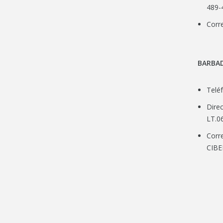
Direc
489-4
Corr
BARBAD
Telé
Dire
LT.0
Corr
CIB