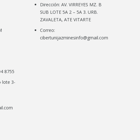
443
ANDE
Dirección: AV. VIRREYES MZ. B
SUB LOTE 5A 2 – 5A 3. URB.
ZAVALETA, ATE VITARTE
M
Correo:
cibertunijazminesinfo@gmail.com
04 8755
» lote 3-
il.com