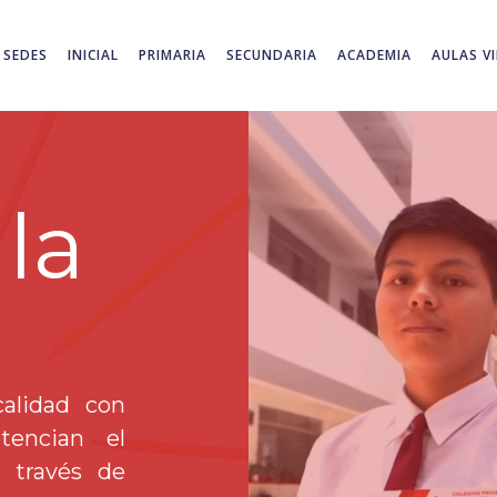
SEDES
INICIAL
PRIMARIA
SECUNDARIA
ACADEMIA
AULAS V
la
alidad con
tencian el
a través de