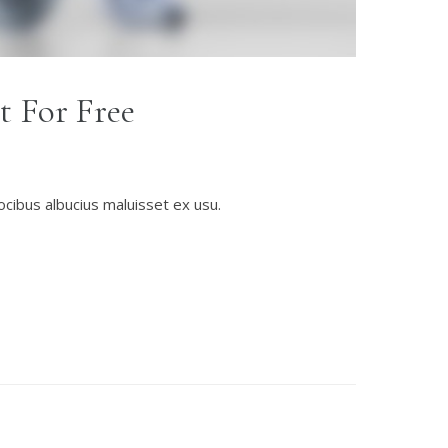
t For Free
ocibus albucius maluisset ex usu.