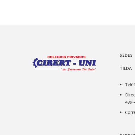
SEDES
TILDA
Telé
Direc
489-4
Corr