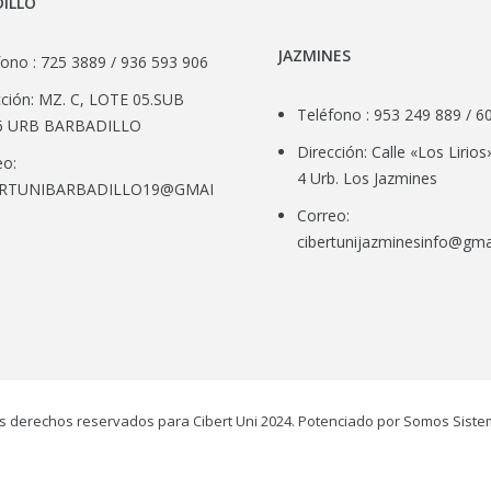
ILLO
JAZMINES
fono : 725 3889 / 936 593 906
cción: MZ. C, LOTE 05.SUB
Teléfono : 953 249 889 / 6
6 URB BARBADILLO
Dirección: Calle «Los Lirios
eo:
4 Urb. Los Jazmines
ERTUNIBARBADILLO19@GMAIL.COM
Correo:
cibertunijazminesinfo@gma
s derechos reservados para Cibert Uni 2024. Potenciado por Somos Siste