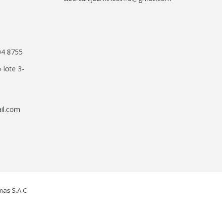
04 8755
» lote 3-
il.com
mas S.A.C