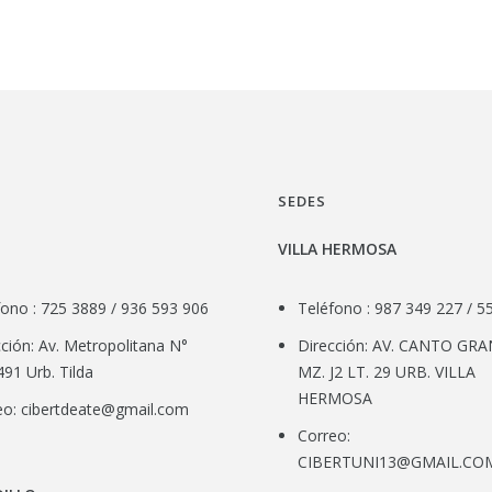
SEDES
VILLA HERMOSA
fono : 725 3889 / 936 593 906
Teléfono : 987 349 227 / 5
ción: Av. Metropolitana N°
Dirección: AV. CANTO GR
91 Urb. Tilda
MZ. J2 LT. 29 URB. VILLA
HERMOSA
eo:
cibertdeate@gmail.com
Correo:
CIBERTUNI13@GMAIL.CO