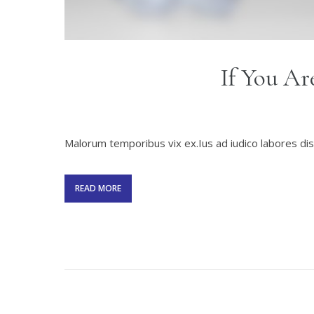
If You Ar
Malorum temporibus vix ex.Ius ad iudico labores diss
READ MORE