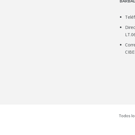
BARBAD
Telé
Dire
LT.0
Corr
CIB
Todos lo