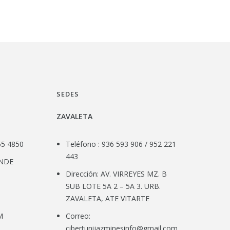
SEDES
ZAVALETA
55 4850
Teléfono : 936 593 906 / 952 221
443
ANDE
Dirección: AV. VIRREYES MZ. B
SUB LOTE 5A 2 – 5A 3. URB.
ZAVALETA, ATE VITARTE
M
Correo:
cibertunijazminesinfo@gmail.com