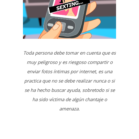
Toda persona debe tomar en cuenta que es
muy peligroso y es riesgoso compartir o
enviar fotos íntimas por internet, es una
practica que no se debe realizar nunca o si
se ha hecho buscar ayuda, sobretodo si se
ha sido víctima de algún chantaje o
amenaza.
En ambos casos la persona queda a
merced de aquella a la que le envió dicha
información, corriendo el peligro de que
ataquen su intimidad y divulguen ese