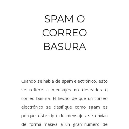
BASURA
Cuando se habla de spam electrónico, esto
se refiere a mensajes no deseados o
correo basura. El hecho de que un correo
electrónico se clasifique como
spam
es
porque este tipo de mensajes se envían
de forma masiva a un gran número de
destinatarios. En ciertas ocasiones el spam
sólo se reduce a
publicidad que nadie
pidió
, sin embargo también puede incluir
malware
, el cual permite la descarga de un