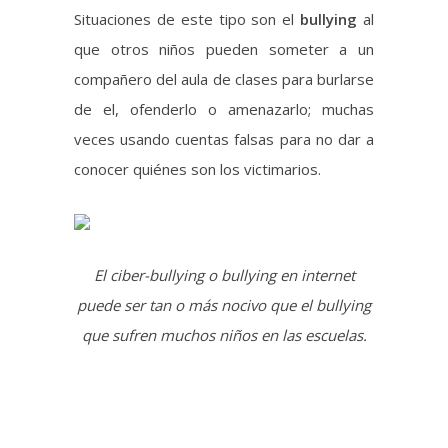
veces usando cuentas falsas para no dar a
conocer quiénes son los victimarios.
El ciber-bullying o bullying en internet
puede ser tan o más nocivo que el bullying
que sufren muchos niños en las escuelas.
Otro caso es el
grooming
, donde por los
general una persona adulta crea una cuenta
falsa con el fin de tener contacto con
menores de edad, haciéndose pasar por
una persona de la misma edad de la